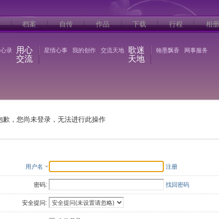
档案
自传
作品
下载
行程
相
用心
歌迷
语心录
星情心事
我的创作
交流天地
翰墨飘香
网事服务
交流
天地
抱歉，您尚未登录，无法进行此操作
用户名
注册
密码:
找回密码
安全提问: