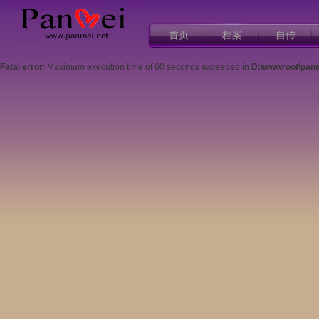
首页
档案
自传
Fatal error
: Maximum execution time of 60 seconds exceeded in
D:\wwwroot\pan