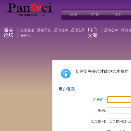
首页
档案
自传
潘美
用心
快讯速递
潘美写真
星闻往事
星语心录
星情心事
我的
论坛
交流
new:3
您需要先登录才能继续本操作
用户登录
用户名
密码:
安全提问: