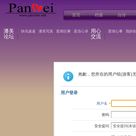
首页
档案
自传
潘美
用心
快讯速递
潘美写真
星闻往事
星语心录
星情心事
我的
论坛
交流
抱歉，您所在的用户组(游客)
用户登录
用户名
密码:
安全提问: