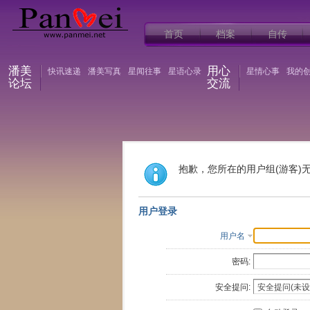
首页
档案
自传
潘美
用心
快讯速递
潘美写真
星闻往事
星语心录
星情心事
我的
论坛
交流
抱歉，您所在的用户组(游客)
用户登录
用户名
密码:
安全提问: