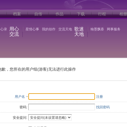
档案
自传
作品
下载
行程
相
用心
歌迷
语心录
星情心事
我的创作
交流天地
翰墨飘香
网事服务
交流
天地
抱歉，您所在的用户组(游客)无法进行此操作
用户名
注册
密码:
找回密码
安全提问: